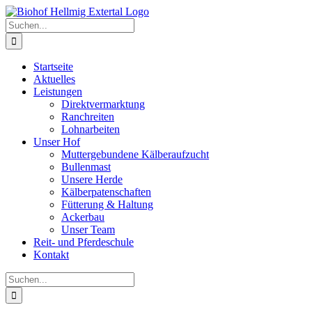
Zum
Inhalt
Suche
springen
nach:
Startseite
Aktuelles
Leistungen
Direktvermarktung
Ranchreiten
Lohnarbeiten
Unser Hof
Muttergebundene Kälberaufzucht
Bullenmast
Unsere Herde
Kälberpatenschaften
Fütterung & Haltung
Ackerbau
Unser Team
Reit- und Pferdeschule
Kontakt
Suche
nach: