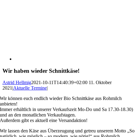
Wir haben wieder Schnittkäse!
Astrid Hellmig
2021-10-11T14:40:39+02:00
11. Oktober
2021
|
Aktuelle Termine
|
Wir können euch endlich wieder Bio Schnittkäse aus Rohmilch
anbieten!
Immer erhältlich in unserer Verkaufszeit Mo-Do und Sa 17.30-18.30)
und an den monatlichen Verkaufstagen.
Außerdem gibt es aktuell eine Versandaktion!
Wir lassen den Käse aus Überzeugung und getreu unserem Motto „So
natürlich, wie möglich – so modern, wie nötig!“ aus Rohmilch