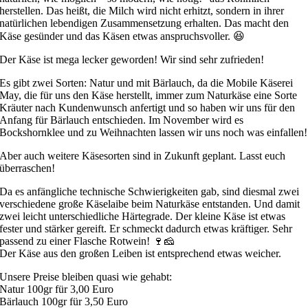
herstellen. Das heißt, die Milch wird nicht erhitzt, sondern in ihrer
natürlichen lebendigen Zusammensetzung erhalten. Das macht den
Käse gesünder und das Käsen etwas anspruchsvoller. 😆
Der Käse ist mega lecker geworden! Wir sind sehr zufrieden!
Es gibt zwei Sorten: Natur und mit Bärlauch, da die Mobile Käserei
May, die für uns den Käse herstellt, immer zum Naturkäse eine Sorte
Kräuter nach Kundenwunsch anfertigt und so haben wir uns für den
Anfang für Bärlauch entschieden. Im November wird es
Bockshornklee und zu Weihnachten lassen wir uns noch was einfallen!
Aber auch weitere Käsesorten sind in Zukunft geplant. Lasst euch
überraschen!
Da es anfängliche technische Schwierigkeiten gab, sind diesmal zwei
verschiedene große Käselaibe beim Naturkäse entstanden. Und damit
zwei leicht unterschiedliche Härtegrade. Der kleine Käse ist etwas
fester und stärker gereift. Er schmeckt dadurch etwas kräftiger. Sehr
passend zu einer Flasche Rotwein! 🍷🧀
Der Käse aus den großen Leiben ist entsprechend etwas weicher.
Unsere Preise bleiben quasi wie gehabt:
Natur 100gr für 3,00 Euro
Bärlauch 100gr für 3,50 Euro