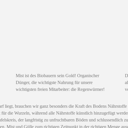
D
Mist ist des Biobauern sein Gold! Organischer
a
Dünger, die wichtigste Nahrung für unsere
v
wichtigsten freien Mitarbeiter: die Regenwürmer!
f liegt, brauchen wir ganz besonders die Kraft des Bodens Nährstoffe 
lt für die Wurzeln, während alle Nährstoffe künstlich hinzugefügt we
ufelskreis, der langfristig zu unfruchtbaren Böden und schlussendlich 
n. Mist und Gülle zum richtigen Zeitpunkt in der richtigen Menge ausge