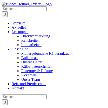
Zum
Inhalt
Suche
springen
nach:
Startseite
Aktuelles
Leistungen
Direktvermarktung
Ranchreiten
Lohnarbeiten
Unser Hof
Muttergebundene Kälberaufzucht
Bullenmast
Unsere Herde
Kälberpatenschaften
Fütterung & Haltung
Ackerbau
Unser Team
Reit- und Pferdeschule
Kontakt
Suche
nach: