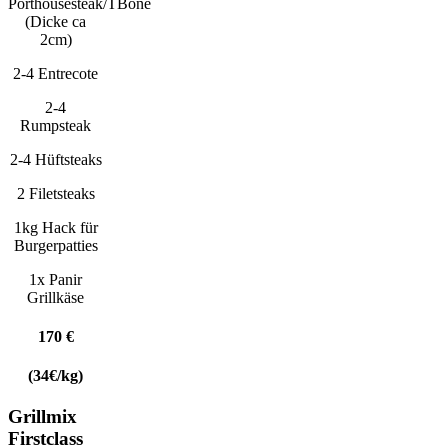
Porthousesteak/TBone
(Dicke ca
2cm)
2-4 Entrecote
2-4
Rumpsteak
2-4 Hüftsteaks
2 Filetsteaks
1kg Hack für
Burgerpatties
1x Panir
Grillkäse
170 €
(34€/kg)
Grillmix
Firstclass