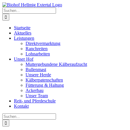
Zum
Inhalt
Suche
springen
nach:
Startseite
Aktuelles
Leistungen
Direktvermarktung
Ranchreiten
Lohnarbeiten
Unser Hof
Muttergebundene Kälberaufzucht
Bullenmast
Unsere Herde
Kälberpatenschaften
Fütterung & Haltung
Ackerbau
Unser Team
Reit- und Pferdeschule
Kontakt
Suche
nach: