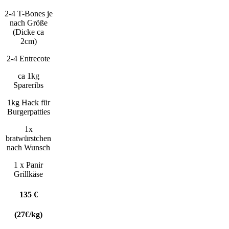
2-4 T-Bones je
nach Größe
(Dicke ca
2cm)
2-4 Entrecote
ca 1kg
Spareribs
1kg Hack für
Burgerpatties
1x
bratwürstchen
nach Wunsch
1 x Panir
Grillkäse
135 €
(27€/kg)