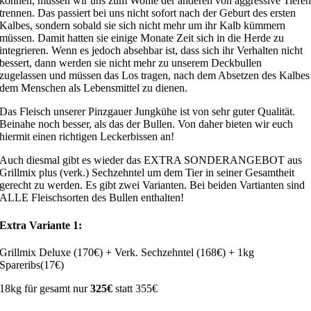
können, müssen wir uns zum Wohle der anderen von aggressive Tiere
trennen. Das passiert bei uns nicht sofort nach der Geburt des ersten
Kalbes, sondern sobald sie sich nicht mehr um ihr Kalb kümmern
müssen. Damit hatten sie einige Monate Zeit sich in die Herde zu
integrieren. Wenn es jedoch absehbar ist, dass sich ihr Verhalten nicht
bessert, dann werden sie nicht mehr zu unserem Deckbullen
zugelassen und müssen das Los tragen, nach dem Absetzen des Kalbes
dem Menschen als Lebensmittel zu dienen.
Das Fleisch unserer Pinzgauer Jungkühe ist von sehr guter Qualität.
Beinahe noch besser, als das der Bullen. Von daher bieten wir euch
hiermit einen richtigen Leckerbissen an!
Auch diesmal gibt es wieder das EXTRA SONDERANGEBOT aus
Grillmix plus (verk.) Sechzehntel um dem Tier in seiner Gesamtheit
gerecht zu werden. Es gibt zwei Varianten. Bei beiden Vartianten sind
ALLE Fleischsorten des Bullen enthalten!
Extra Variante 1:
Grillmix Deluxe (170€) + Verk. Sechzehntel (168€) + 1kg
Spareribs(17€)
18kg für gesamt nur
325€
statt 355€