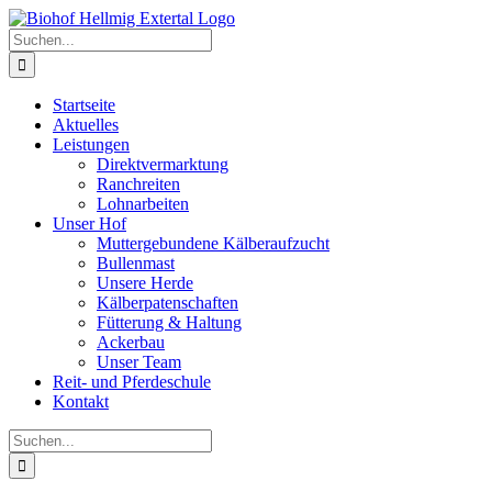
Zum
Inhalt
Suche
springen
nach:
Startseite
Aktuelles
Leistungen
Direktvermarktung
Ranchreiten
Lohnarbeiten
Unser Hof
Muttergebundene Kälberaufzucht
Bullenmast
Unsere Herde
Kälberpatenschaften
Fütterung & Haltung
Ackerbau
Unser Team
Reit- und Pferdeschule
Kontakt
Suche
nach: