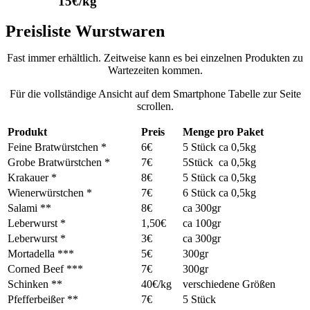
15€/kg
Preisliste Wurstwaren
Fast immer erhältlich. Zeitweise kann es bei einzelnen Produkten zu
Wartezeiten kommen.
Für die vollständige Ansicht auf dem Smartphone Tabelle zur Seite
scrollen.
Produkt
Preis
Menge pro Paket
Feine Bratwürstchen *
6€
5 Stück ca 0,5kg
Grobe Bratwürstchen *
7€
5Stück ca 0,5kg
Krakauer *
8€
5 Stück ca 0,5kg
Wienerwürstchen *
7€
6 Stück ca 0,5kg
Salami **
8€
ca 300gr
Leberwurst *
1,50€
ca 100gr
Leberwurst *
3€
ca 300gr
Mortadella ***
5€
300gr
Corned Beef ***
7€
300gr
Schinken **
40€/kg
verschiedene Größen
Pfefferbeißer **
7€
5 Stück