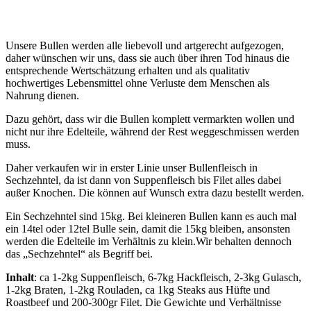
Unsere Bullen werden alle liebevoll und artgerecht aufgezogen,
daher wünschen wir uns, dass sie auch über ihren Tod hinaus die
entsprechende Wertschätzung erhalten und als qualitativ
hochwertiges Lebensmittel ohne Verluste dem Menschen als
Nahrung dienen.
Dazu gehört, dass wir die Bullen komplett vermarkten wollen und
nicht nur ihre Edelteile, während der Rest weggeschmissen werden
muss.
Daher verkaufen wir in erster Linie unser Bullenfleisch in
Sechzehntel, da ist dann von Suppenfleisch bis Filet alles dabei
außer Knochen. Die können auf Wunsch extra dazu bestellt werden.
Ein Sechzehntel sind 15kg. Bei kleineren Bullen kann es auch mal
ein 14tel oder 12tel Bulle sein, damit die 15kg bleiben, ansonsten
werden die Edelteile im Verhältnis zu klein.Wir behalten dennoch
das „Sechzehntel“ als Begriff bei.
Inhalt
: ca 1-2kg Suppenfleisch, 6-7kg Hackfleisch, 2-3kg Gulasch,
1-2kg Braten, 1-2kg Rouladen, ca 1kg Steaks aus Hüfte und
Roastbeef und 200-300gr Filet. Die Gewichte und Verhältnisse