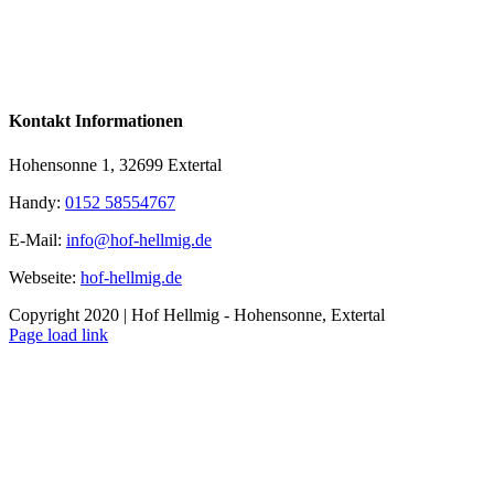
Kontakt Informationen
Hohensonne 1, 32699 Extertal
Handy:
0152 58554767
E-Mail:
info@hof-hellmig.de
Webseite:
hof-hellmig.de
Copyright 2020 | Hof Hellmig - Hohensonne, Extertal
Facebook
Page load link
Nach
oben