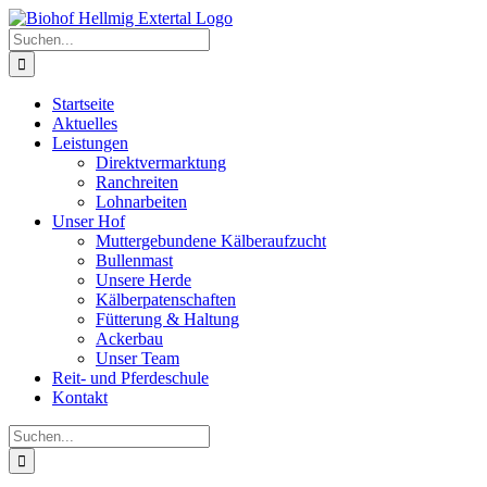
Zum
Inhalt
Suche
springen
nach:
Startseite
Aktuelles
Leistungen
Direktvermarktung
Ranchreiten
Lohnarbeiten
Unser Hof
Muttergebundene Kälberaufzucht
Bullenmast
Unsere Herde
Kälberpatenschaften
Fütterung & Haltung
Ackerbau
Unser Team
Reit- und Pferdeschule
Kontakt
Suche
nach: