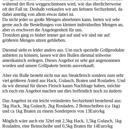
während der Rest weggeschmissen wird, wie das überlicherweise
oft der Fall ist. Deshalb verkaufen wir am liebsten Sechzehntel, da
dabei anteilig von allem etwas dabei ist.
Da nicht jeder so große Mengen abnehmen kann, bieten wir sehr
gerne auch die Bestellungen von kleinen individuellen Mengen an,
aber es erschwert die Angelegenheit für uns.
Trotzdem ging es bisher immer gut auf und wir sind nie auf
größeren Mengen sitzen geblieben.
Diesmal sieht es leider anders aus. Um euch spezielle Grillprodukte
anbieten zu können, lassen wir den Bullen diesmal teilweise
amerikanisch zerlegen. Dieses Angebot ist sehr gut angenommen
worden und unsere Grillpakete bereits ausverkauft.
Aber ein Bulle besteht nicht nur aus Steakfleisch sondern zum sehr
viel größeren Anteil aus Hack, Gulasch, Braten und Rouladen. Und
da wir diesmal für dieses Fleisch kaum Nachfrage haben, möchte
ich euch ein Angebot machen um dies hoffentlich noch zu ändern:
Das Angebot ist ein leicht verändertes Sechzehntel bestehend aus:
5kg Hack, 3kg Gulasch, 2kg Rouladen, 2 Beinscheiben (ca 1kg)
und ca 1kg Braten zu einem Sonderpreis von 13Euro/kg
Möglich wäre auch ein 32tel mit 2,5kg Hack, 1,5kg Gulasch, 1kg
Rouladen, eine Beinscheibe und 0,5kg Braten für 14Euro/kg