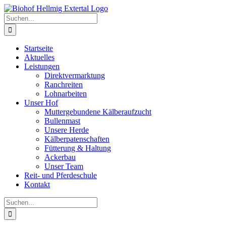
Zum
Inhalt
Suche
springen
nach:
Startseite
Aktuelles
Leistungen
Direktvermarktung
Ranchreiten
Lohnarbeiten
Unser Hof
Muttergebundene Kälberaufzucht
Bullenmast
Unsere Herde
Kälberpatenschaften
Fütterung & Haltung
Ackerbau
Unser Team
Reit- und Pferdeschule
Kontakt
Suche
nach: