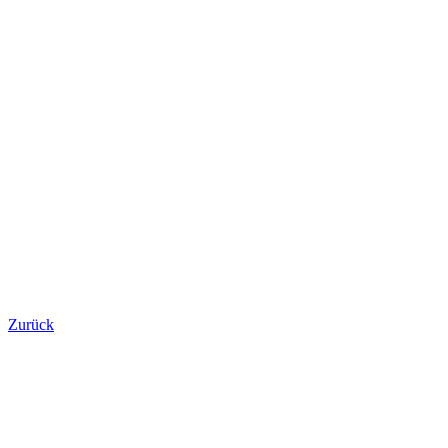
Zurück
Zeige
grösseres
Bild