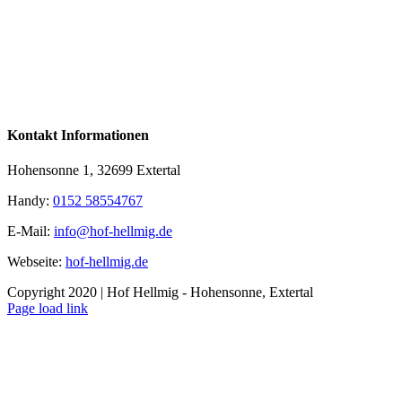
Kontakt Informationen
Hohensonne 1, 32699 Extertal
Handy:
0152 58554767
E-Mail:
info@hof-hellmig.de
Webseite:
hof-hellmig.de
Copyright 2020 | Hof Hellmig - Hohensonne, Extertal
Facebook
Page load link
Nach
oben