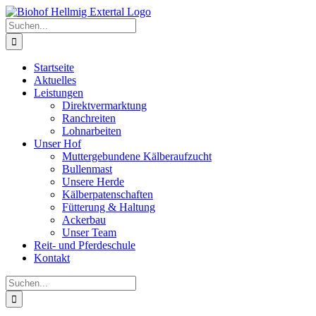
Zum
Inhalt
Suche
springen
nach:
Startseite
Aktuelles
Leistungen
Direktvermarktung
Ranchreiten
Lohnarbeiten
Unser Hof
Muttergebundene Kälberaufzucht
Bullenmast
Unsere Herde
Kälberpatenschaften
Fütterung & Haltung
Ackerbau
Unser Team
Reit- und Pferdeschule
Kontakt
Suche
nach: