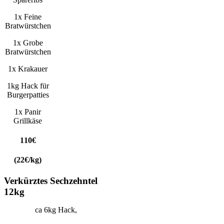
1x Feine
Bratwürstchen
1x Grobe
Bratwürstchen
1x Krakauer
1kg Hack für
Burgerpatties
1x Panir
Grillkäse
110€
(22€/kg)
Verkürztes Sechzehntel
12kg
ca 6kg Hack,