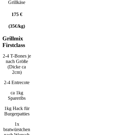
Grillkäse
175 €
(35€/kg)
Grillmix
Firstclass
2-4 T-Bones je
nach Größe
(Dicke ca
2cm)
2-4 Entrecote
ca 1kg
Spareribs
1kg Hack für
Burgerpatties
1x
bratwürstchen
nach Wunsch