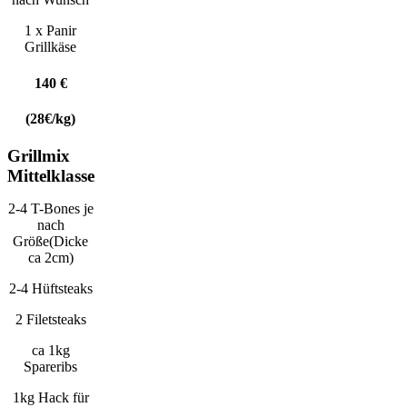
1 x Panir
Grillkäse
140 €
(28€/kg)
Grillmix
Mittelklasse
2-4 T-Bones je
nach
Größe(Dicke
ca 2cm)
2-4 Hüftsteaks
2 Filetsteaks
ca 1kg
Spareribs
1kg Hack für