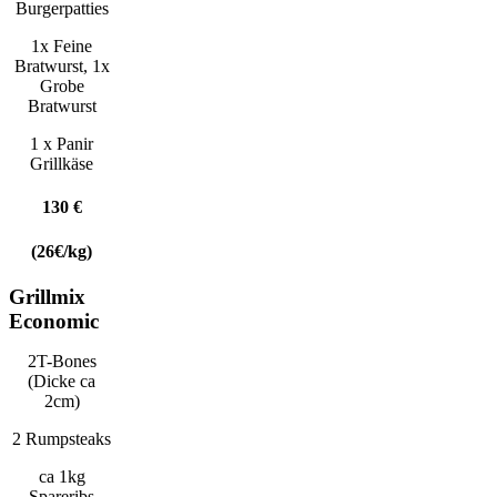
Burgerpatties
1x Feine
Bratwurst, 1x
Grobe
Bratwurst
1 x Panir
Grillkäse
130 €
(26€/kg)
Grillmix
Economic
2T-Bones
(Dicke ca
2cm)
2 Rumpsteaks
ca 1kg
Spareribs